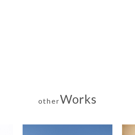
Works
other