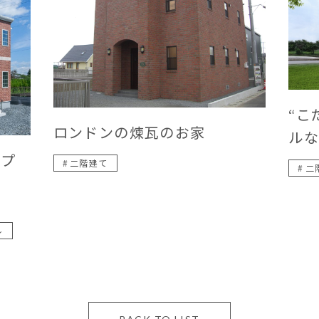
“こ
ロンドンの煉瓦のお家
ルな
イプ
二階建て
二
ル