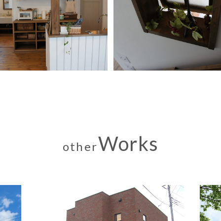
Works
other